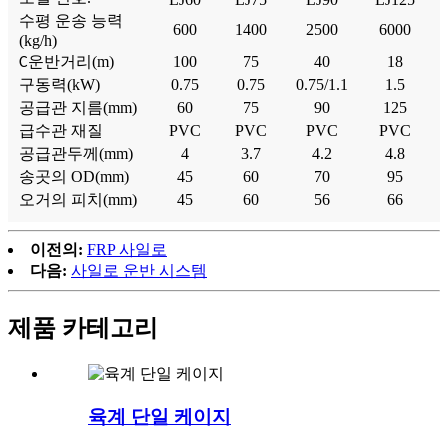
수평 운송 능력
600
1400
2500
6000
(kg/h)
운반거리(m)
100
75
40
18
C
구동력(kW)
0.75
0.75
0.75/1.1
1.5
공급관 지름(mm)
60
75
90
125
급수관 재질
PVC
PVC
PVC
PVC
공급관두께(mm)
4
3.7
4.2
4.8
송곳의 OD(mm)
45
60
70
95
오거의 피치(mm)
45
60
56
66
이전의:
FRP 사일로
다음:
사일로 운반 시스템
제품 카테고리
육계 단일 케이지