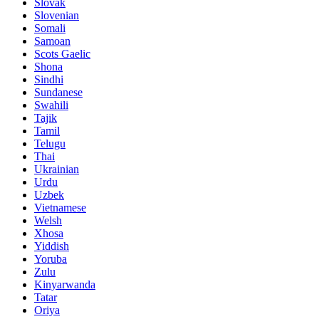
Slovak
Slovenian
Somali
Samoan
Scots Gaelic
Shona
Sindhi
Sundanese
Swahili
Tajik
Tamil
Telugu
Thai
Ukrainian
Urdu
Uzbek
Vietnamese
Welsh
Xhosa
Yiddish
Yoruba
Zulu
Kinyarwanda
Tatar
Oriya